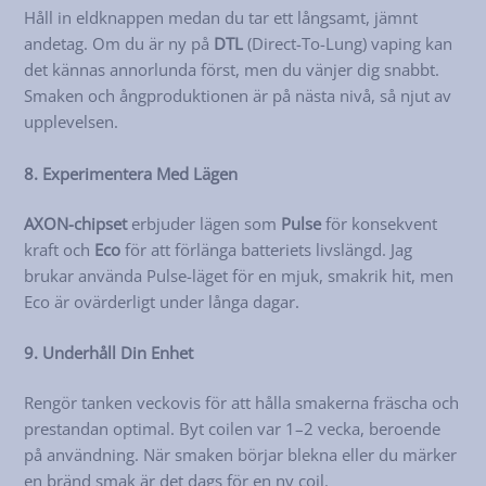
Håll in eldknappen medan du tar ett långsamt, jämnt
andetag. Om du är ny på
DTL
(Direct-To-Lung) vaping kan
det kännas annorlunda först, men du vänjer dig snabbt.
Smaken och ångproduktionen är på nästa nivå, så njut av
upplevelsen.
8. Experimentera Med Lägen
AXON-chipset
erbjuder lägen som
Pulse
för konsekvent
kraft och
Eco
för att förlänga batteriets livslängd. Jag
brukar använda Pulse-läget för en mjuk, smakrik hit, men
Eco är ovärderligt under långa dagar.
9. Underhåll Din Enhet
Rengör tanken veckovis för att hålla smakerna fräscha och
prestandan optimal. Byt coilen var 1–2 vecka, beroende
på användning. När smaken börjar blekna eller du märker
en bränd smak är det dags för en ny coil.