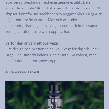
avancerad prestanda med enastående estetik. Den
använder dubbla 18650-batterier och har Voopoos GENE-
chipset, känt för sin snabbhet och noggrannhet. Drag 4 är
något mindre än Armour Max och erbjuder
anpassningsbara lägen, vilket gör den perfekt för vapers
som gillar att finjustera sin upplevelse.
Varför den är värd att överväga
:
Om design och prestanda är lika viktigt för dig erbjuder
Drag 4 en utmärkt balans. Den är inte lika robust, men
den är definitivt en showstopper.
4. Vaporesso Luxe II