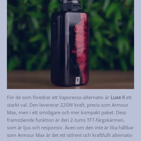
För de som föredrar ett Vaporesso-alternativ är
Luxe II
ett
starkt val. Den levererar 220W kraft, precis som Armour
Max, men i ett smidigare och mer kompakt paket. Dess
framstående funktion är den 2-tums TFT-färgskärmen,
som är ljus och responsiv. Även om den inte är lika hållbar
som Armour Max är det ett stilrent och kraftfullt alternativ