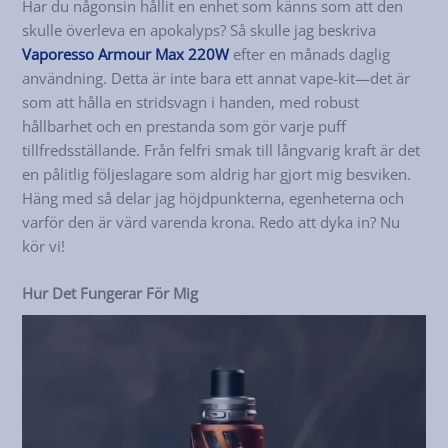
Har du någonsin hållit en enhet som känns som att den
skulle överleva en apokalyps? Så skulle jag beskriva
Vaporesso Armour Max 220W
efter en månads daglig
användning. Detta är inte bara ett annat vape-kit—det är
som att hålla en stridsvagn i handen, med robust
hållbarhet och en prestanda som gör varje puff
tillfredsställande. Från felfri smak till långvarig kraft är det
en pålitlig följeslagare som aldrig har gjort mig besviken.
Häng med så delar jag höjdpunkterna, egenheterna och
varför den är värd varenda krona. Redo att dyka in? Nu
kör vi!
Hur Det Fungerar För Mig