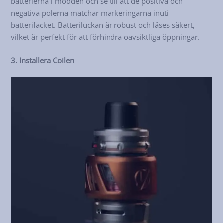
batterierna i modden och se till att de positiva och
negativa polerna matchar markeringarna inuti
batterifacket. Batteriluckan är robust och låses säkert,
vilket är perfekt för att förhindra oavsiktliga öppningar.
3. Installera Coilen