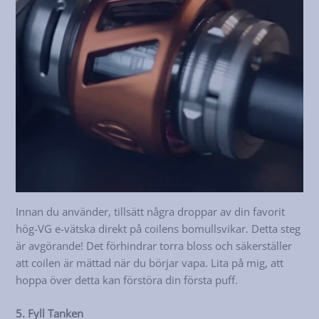
Innan du använder, tillsätt några droppar av din favorit
hög-VG e-vätska direkt på coilens bomullsvikar. Detta steg
är avgörande! Det förhindrar torra bloss och säkerställer
att coilen är mättad när du börjar vapa. Lita på mig, att
hoppa över detta kan förstöra din första puff.
5. Fyll Tanken