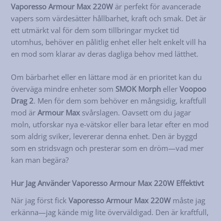
Vaporesso Armour Max 220W
är perfekt för avancerade
vapers som värdesätter hållbarhet, kraft och smak. Det är
ett utmärkt val för dem som tillbringar mycket tid
utomhus, behöver en pålitlig enhet eller helt enkelt vill ha
en mod som klarar av deras dagliga behov med lätthet.
Om bärbarhet eller en lättare mod är en prioritet kan du
överväga mindre enheter som
SMOK Morph
eller
Voopoo
Drag 2
. Men för dem som behöver en mångsidig, kraftfull
mod är
Armour Max
svårslagen. Oavsett om du jagar
moln, utforskar nya e-vätskor eller bara letar efter en mod
som aldrig sviker, levererar denna enhet. Den är byggd
som en stridsvagn och presterar som en dröm—vad mer
kan man begära?
Hur Jag Använder Vaporesso Armour Max 220W Effektivt
När jag först fick
Vaporesso Armour Max 220W
måste jag
erkänna—jag kände mig lite överväldigad. Den är kraftfull,