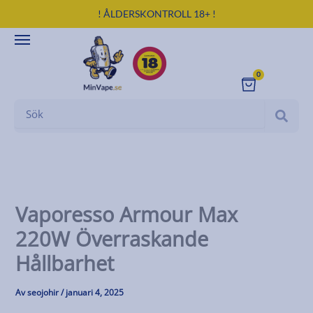
Hoppa
! ÅLDERSKONTROLL 18+ !
till
innehåll
0
Cart
Search
Vaporesso Armour Max
220W Överraskande
Hållbarhet
Av
seojohir
/
januari 4, 2025