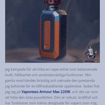
Jag kämpade för att hitta en vape-enhet som balanserade
kraft, hållbarhet och användarvänliga funktioner. Min
gamla mod kändes bräcklig och saknade den prestanda
jag behövde för en tillfredsställande upplevelse. Sedan fick
jag tag på
Vaporesso Armour Max 220W
, och det var som
att hitta den sista pusselbiten. Den är robust, kraftfull och
har funktioner som känns designade för vapers som mig.