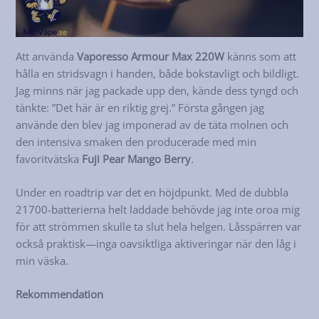
Att använda
Vaporesso Armour Max 220W
känns som att
hålla en stridsvagn i handen, både bokstavligt och bildligt.
Jag minns när jag packade upp den, kände dess tyngd och
tänkte: ”Det här är en riktig grej.” Första gången jag
använde den blev jag imponerad av de täta molnen och
den intensiva smaken den producerade med min
favoritvätska
Fuji Pear Mango Berry
.
Under en roadtrip var det en höjdpunkt. Med de dubbla
21700-batterierna helt laddade behövde jag inte oroa mig
för att strömmen skulle ta slut hela helgen. Låsspärren var
också praktisk—inga oavsiktliga aktiveringar när den låg i
min väska.
Rekommendation