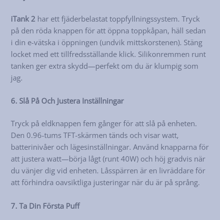
iTank 2
har ett fjäderbelastat toppfyllningssystem. Tryck
på den röda knappen för att öppna toppkåpan, häll sedan
i din e-vätska i öppningen (undvik mittskorstenen). Stäng
locket med ett tillfredsställande klick. Silikonremmen runt
tanken ger extra skydd—perfekt om du är klumpig som
jag.
6. Slå På Och Justera Inställningar
Tryck på eldknappen fem gånger för att slå på enheten.
Den 0.96-tums TFT-skärmen tänds och visar watt,
batterinivåer och lägesinställningar. Använd knapparna för
att justera watt—börja lågt (runt 40W) och höj gradvis när
du vänjer dig vid enheten. Låsspärren är en livräddare för
att förhindra oavsiktliga justeringar när du är på språng.
7. Ta Din Första Puff