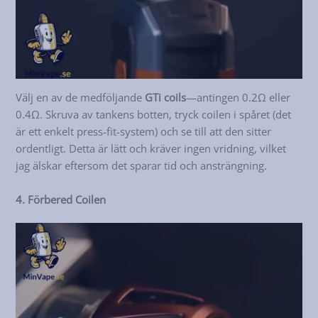
Välj en av de medföljande
GTi coils
—antingen 0.2Ω eller
0.4Ω. Skruva av tankens botten, tryck coilen i spåret (det
är ett enkelt press-fit-system) och se till att den sitter
ordentligt. Detta är lätt och kräver ingen vridning, vilket
jag älskar eftersom det sparar tid och ansträngning.
4. Förbered Coilen