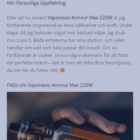
Min Personliga Uppfattning
Efter att ha använt
Vaporesso Armour Max 220W
är jag
fortfarande imponerad av dess hållbarhet och kraft. Under
dagar då jag behöver något mer bärbart väljer jag dock
min Luxe II. Båda enheterna har sina styrkor, och valet
handlar om vad som bäst passar din livsstil. Om du
fortfarande är osäker, prova några alternativ för att hitta
din perfekta match—det är som att hitta dina favoritjeans,
du vet när du hittar rätt!
FAQs om Vaporesso Armour Max 220W