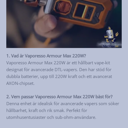
1. Vad är Vaporesso Armour Max 220W?
Vaporesso Armour Max 220W är ett hållbart vape-kit
designat för avancerade DTL-vapers. Den har stöd för
dubbla batterier, upp till 220W kraft och ett avancerat
AXON-chipset.
2. Vem passar Vaporesso Armour Max 220W bäst för?
Denna enhet är idealisk för avancerade vapers som söker
hållbarhet, kraft och rik smak. Perfekt för
utomhusentusiaster och sub-ohm-användare.