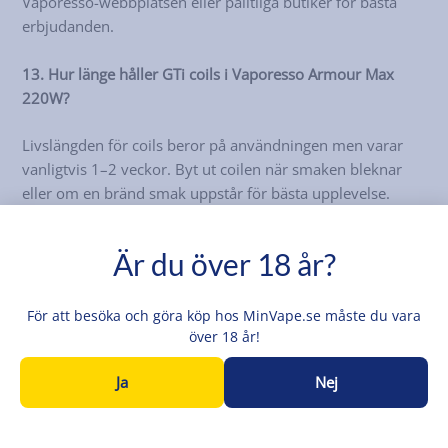
Vaporesso-webbplatsen eller pålitliga butiker för bästa
erbjudanden.
13. Hur länge håller GTi coils i Vaporesso Armour Max
220W?
Livslängden för coils beror på användningen men varar
vanligtvis 1–2 veckor. Byt ut coilen när smaken bleknar
eller om en bränd smak uppstår för bästa upplevelse.
14. Har Vaporesso Armour Max 220W läckageskydd?
Är du över 18 år?
Ja, iTank 2 är designad med en välbyggd, läckagesäker
struktur. Silikonremmen ger extra säkerhet för att
För att besöka och göra köp hos MinVape.se måste du vara
förhindra skador och läckage.
över 18 år!
Ja
Nej
15. Hur fungerar låsspärren på Vaporesso Armour Max
220W?