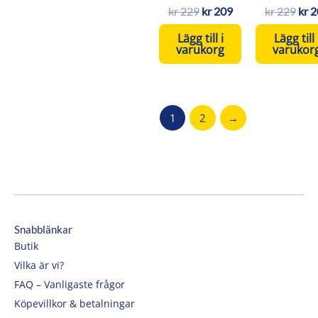
kr
229
kr
209
kr
229
kr
2
Lägg till i
Lägg till 
varukorg
varukor
1
2
→
Snabblänkar
Butik
Vilka är vi?
FAQ – Vanligaste frågor
Köpevillkor & betalningar