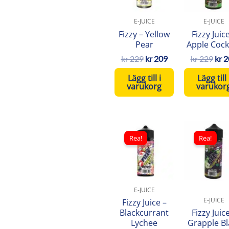
E-JUICE
E-JUICE
Fizzy – Yellow
Fizzy Juic
Pear
Apple Cock
kr
229
kr
209
kr
229
kr
2
Lägg till i
Lägg till 
varukorg
varukor
Det
Det
Det
ursprungliga
nuvarande
ursp
Rea!
Rea!
priset
priset
pris
var:
är:
var:
kr 229.
kr 209.
kr 2
E-JUICE
E-JUICE
Fizzy Juice –
Blackcurrant
Fizzy Juic
Lychee
Grapple Bl