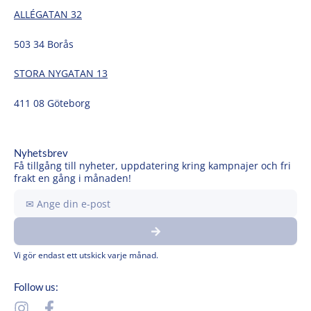
ALLÉGATAN 32
503 34 Borås
STORA NYGATAN 13
411 08 Göteborg
Nyhetsbrev
Få tillgång till nyheter, uppdatering kring kampnajer och fri
frakt en gång i månaden!
Ange
din
Submit
e-
post
Vi gör endast ett utskick varje månad.
Follow us:
I
F