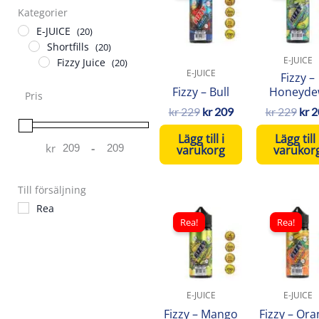
Kategorier
var:
är:
var:
kr 229.
kr 209.
kr 2
E-JUICE
(20)
Shortfills
(20)
E-JUICE
Fizzy Juice
(20)
E-JUICE
Fizzy –
Fizzy – Bull
Honeyde
Pris
kr
229
kr
209
kr
229
kr
2
Lägg till i
Lägg till 
kr
-
varukorg
varukor
Minimum Price
Maximum Price
Till försäljning
Det
Det
Det
Rea
ursprungliga
nuvarande
ursp
Rea!
Rea!
priset
priset
pris
var:
är:
var:
kr 229.
kr 209.
kr 2
E-JUICE
E-JUICE
Fizzy – Mango
Fizzy – Or