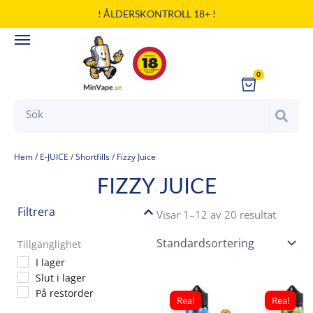
Hoppa
! ÅLDERSKONTROLL 18+ !
till
innehåll
0
Cart
Search
Hem
/
E-JUICE
/
Shortfills
/ Fizzy Juice
FIZZY JUICE
Filtrera
Visar 1–12 av 20 resultat
Tillgänglighet
I lager
Slut i lager
Det
Det
Det
På restorder
ursprungliga
nuvarande
ursp
Rea!
Rea!
priset
priset
pris