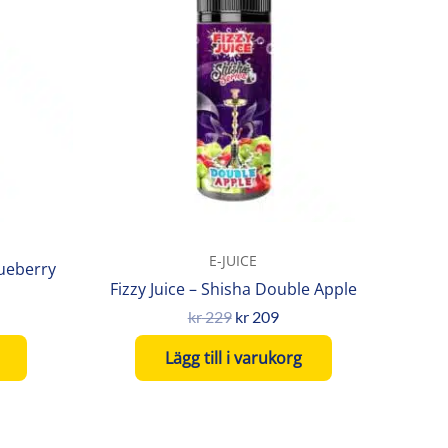
var:
är:
kr 229.
kr 209.
E-JUICE
lueberry
Fizzy Juice – Shisha Double Apple
kr
229
kr
209
Lägg till i varukorg