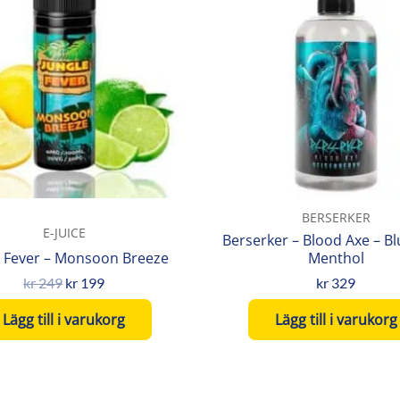
var:
är:
kr 249.
kr 199.
BERSERKER
E-JUICE
Berserker – Blood Axe – B
e Fever – Monsoon Breeze
Menthol
kr
249
kr
199
kr
329
Lägg till i varukorg
Lägg till i varukorg