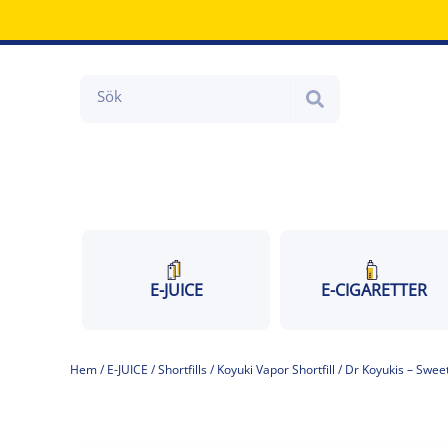
Hoppa
till
innehåll
Search
E-JUICE
E-CIGARETTER
Hem
/
E-JUICE
/
Shortfills
/
Koyuki Vapor Shortfill
/ Dr Koyukis – Swe