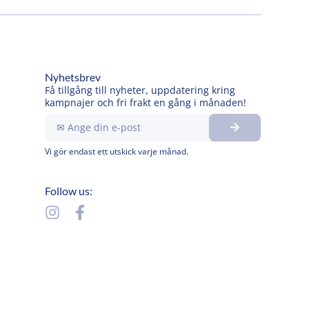
Nyhetsbrev
Få tillgång till nyheter, uppdatering kring
kampnajer och fri frakt en gång i månaden!
Submit
Ange
din
e-
Vi gör endast ett utskick varje månad.
post
Follow us:
I
F
n
a
s
c
t
e
a
b
g
o
r
o