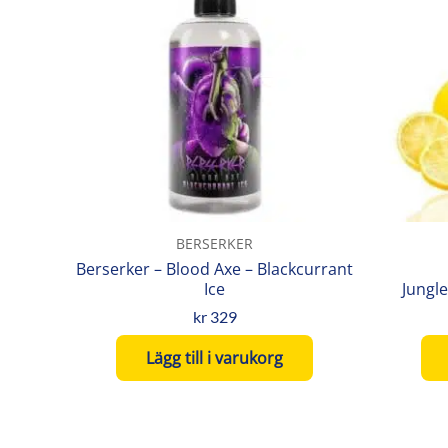
BERSERKER
Berserker – Blood Axe – Blackcurrant
Ice
Jungl
kr
329
Lägg till i varukorg