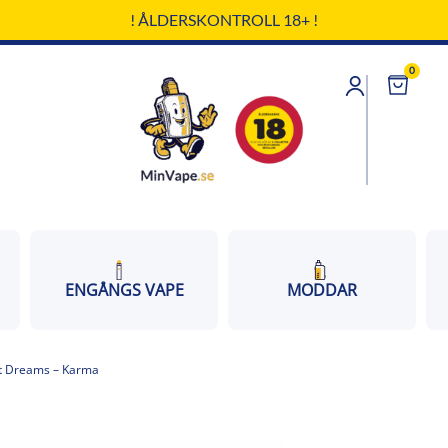
! ÅLDERSKONTROLL 18+ !
0
Cart
ENGÅNGS VAPE
MODDAR
et Dreams – Karma