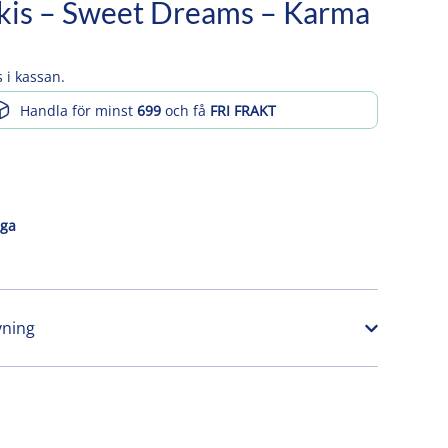
kis – Sweet Dreams – Karma
 i kassan.
Handla för minst
699
och få
FRI FRAKT
åga
vning