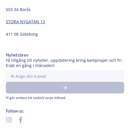
503 34 Borås
STORA NYGATAN 13
411 08 Göteborg
Nyhetsbrev
Få tillgång till nyheter, uppdatering kring kampnajer och fri
frakt en gång i månaden!
Ange
din
Submit
e-
post
Vi gör endast ett utskick varje månad.
Follow us:
I
F
n
a