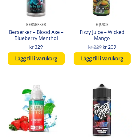
BERSERKER
E-JUICE
Berserker – Blood Axe –
Fizzy Juice – Wicked
Blueberry Menthol
Mango
kr
329
kr
229
kr
209
Lägg till i varukorg
Lägg till i varukorg