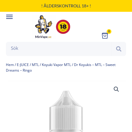
Hoppa
! ÅLDERSKONTROLL 18+ !
till
innehåll
0
Cart
Search
Hem
/
E-JUICE
/
MTL
/
Koyuki Vapor MTL
/ Dr Koyukis – MTL – Sweet
Dreams – Ringo