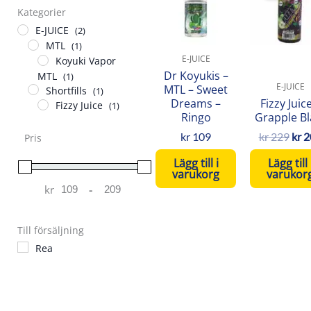
Kategorier
var:
kr 2
E-JUICE
(2)
MTL
(1)
E-JUICE
Koyuki Vapor
Dr Koyukis –
MTL
(1)
E-JUICE
MTL – Sweet
Shortfills
(1)
Dreams –
Fizzy Juic
Fizzy Juice
(1)
Ringo
Grapple Bl
kr
109
kr
229
kr
2
Pris
Lägg till i
Lägg till 
varukorg
varukor
kr
-
Minimum Price
Maximum Price
Till försäljning
Rea