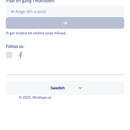
frakt en gång i månaden!
Ange
din
Submit
e-
post
Vi gör endast ett utskick varje månad.
Follow us:
I
F
n
a
s
c
t
e
a
b
g
o
r
o
© 2025, MinVape.se.
a
k
m
-
f