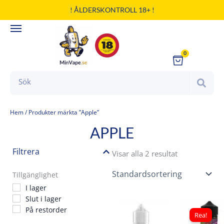
Hoppa
! ÅLDERSKONTROLL 18+ !
till
innehåll
0
Cart
Search
Hem
/ Produkter märkta ”Apple”
APPLE
Filtrera
Visar alla 2 resultat
Tillgänglighet
I lager
Slut i lager
Det
På restorder
ursp
Rea!
pris