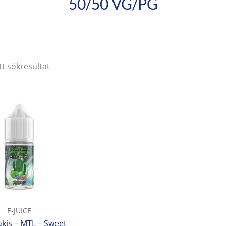
50/50 VG/PG
tt sökresultat
E-JUICE
kis – MTL – Sweet