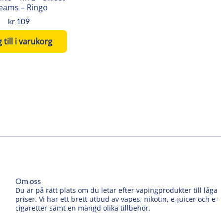
eams – Ringo
kr
109
 till i varukorg
Om oss
Du är på rätt plats om du letar efter vapingprodukter till låga
priser. Vi har ett brett utbud av vapes, nikotin, e-juicer och e-
cigaretter samt en mängd olika tillbehör.