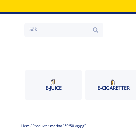
Hoppa
till
innehåll
Search
E-JUICE
E-CIGARETTER
Hem
/ Produkter märkta ”50/50 vg/pg”