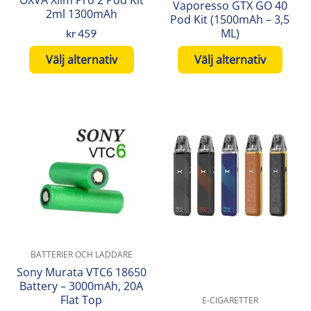
Vaporesso GTX GO 40
väljas
väljas
2ml 1300mAh
Pod Kit (1500mAh – 3,5
på
på
ML)
kr
459
produktsidan
produktsidan
Välj alternativ
Välj alternativ
BATTERIER OCH LADDARE
Sony Murata VTC6 18650
Battery – 3000mAh, 20A
Flat Top
E-CIGARETTER