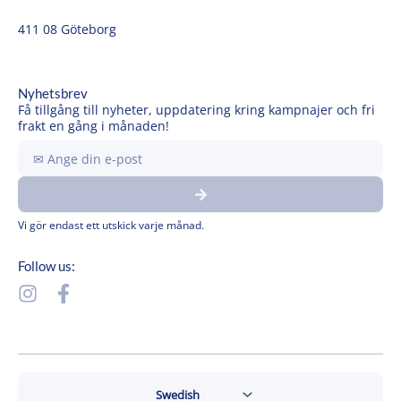
411 08 Göteborg
Nyhetsbrev
Få tillgång till nyheter, uppdatering kring kampnajer och fri
frakt en gång i månaden!
Ange
din
Submit
e-
post
Vi gör endast ett utskick varje månad.
Follow us:
I
F
n
a
s
c
t
e
a
b
g
o