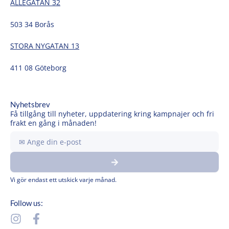
ALLÉGATAN 32
503 34 Borås
STORA NYGATAN 13
411 08 Göteborg
Nyhetsbrev
Få tillgång till nyheter, uppdatering kring kampnajer och fri
frakt en gång i månaden!
Ange
din
Submit
e-
post
Vi gör endast ett utskick varje månad.
Follow us:
I
F