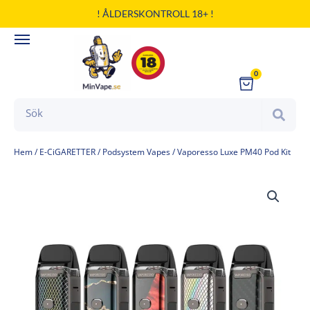
Hoppa
! ÅLDERSKONTROLL 18+ !
till
innehåll
0
Cart
Search
Hem
/
E-CiGARETTER
/
Podsystem Vapes
/ Vaporesso Luxe PM40 Pod Kit