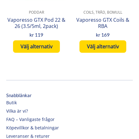
olika
olika
alternativen
alternativen
PODDAR
COILS, TRÅD, BOMULL
kan
kan
Vaporesso GTX Pod 22 &
Vaporesso GTX Coils &
väljas
väljas
26 (3.5/5ml, 2pack)
RBA
på
på
kr
119
kr
169
produktsidan
produktsidan
Välj alternativ
Välj alternativ
Snabblänkar
Butik
Vilka är vi?
FAQ – Vanligaste frågor
Köpevillkor & betalningar
Leveranser & returer