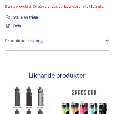
Denna produkt är för närvarande slut i lager och är inte tillgänglig.
Ställa en fråga
Dela
Produktbeskrivning
Liknande produkter
Den
Den
här
här
produkten
produkten
har
har
flera
flera