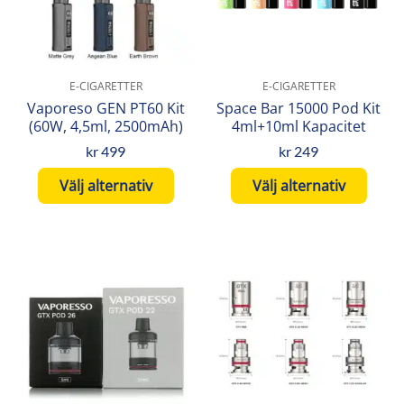
varianter.
varianter.
De
De
olika
olika
alternativen
alternativen
E-CIGARETTER
E-CIGARETTER
kan
kan
Vaporeso GEN PT60 Kit
Space Bar 15000 Pod Kit
väljas
väljas
(60W, 4,5ml, 2500mAh)
4ml+10ml Kapacitet
på
på
kr
499
kr
249
produktsidan
produktsidan
Välj alternativ
Välj alternativ
Den
Den
här
här
produkten
produkten
har
har
flera
flera
varianter.
varianter.
De
De