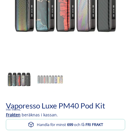
Vaporesso Luxe PM40 Pod Kit
Inkl moms.
Frakten
beräknas i kassan.
Handla för minst
699
och få
FRI FRAKT