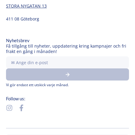
STORA NYGATAN 13
411 08 Göteborg
Nyhetsbrev
Få tillgång till nyheter, uppdatering kring kampnajer och fri
frakt en gång i månaden!
Ange
din
Submit
e-
post
Vi gör endast ett utskick varje månad.
Follow us:
I
F
n
a
s
c
t
e
a
b