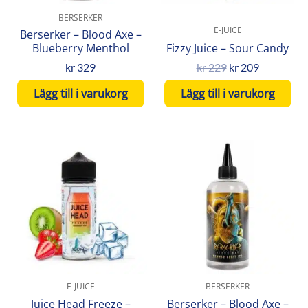
BERSERKER
E-JUICE
Berserker – Blood Axe –
Blueberry Menthol
Fizzy Juice – Sour Candy
kr
329
kr
229
kr
209
Lägg till i varukorg
Lägg till i varukorg
E-JUICE
BERSERKER
Juice Head Freeze –
Berserker – Blood Axe –