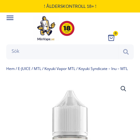
Hoppa
! ÅLDERSKONTROLL 18+ !
till
innehåll
0
Cart
Search
Hem
/
E-JUICE
/
MTL
/
Koyuki Vapor MTL
/ Koyuki Syndicate – Inu – MTL