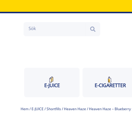
Hoppa
till
innehåll
Search
E-JUICE
E-CIGARETTER
Hem
/
E-JUICE
/
Shortfills
/
Heaven Haze
/ Heaven Haze – Blueberry