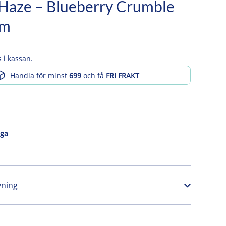
Haze – Blueberry Crumble
am
 i kassan.
Handla för minst
699
och få
FRI FRAKT
åga
vning