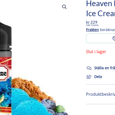
Heaven 
Ice Cre
kr
229
Inkl moms.
Frakten
beräknas
Slut i lager
Ställa en fr
Dela
Produktbeskri