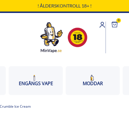
! ÅLDERSKONTROLL 18+ !
0
Cart
ENGÅNGS VAPE
MODDAR
 Crumble Ice Cream