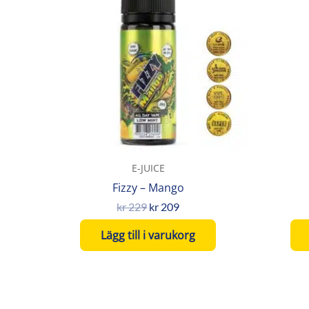
var:
är:
kr 229.
kr 209.
E-JUICE
Fizzy – Mango
kr
229
kr
209
Lägg till i varukorg