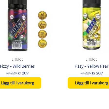
var:
är:
var:
är:
kr 229.
kr 209.
kr 229.
kr 2
E-JUICE
E-JUICE
Fizzy – Wild Berries
Fizzy – Yellow Pear
kr
229
kr
209
kr
229
kr
209
Lägg till i varukorg
Lägg till i varukorg