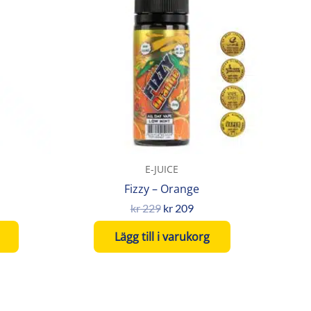
var:
är:
09.
kr 229.
kr 209.
E-JUICE
Fizzy – Orange
kr
229
kr
209
Lägg till i varukorg