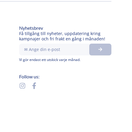
Nyhetsbrev
Få tillgång till nyheter, uppdatering kring
kampnajer och fri frakt en gång i månaden!
Submit
Ange
din
e-
Vi gör endast ett utskick varje månad.
post
Follow us:
I
F
n
a
s
c
t
e
a
b
g
o
r
o
a
k