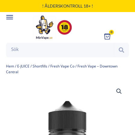
Hoppa
! ÅLDERSKONTROLL 18+ !
till
innehåll
0
Cart
Search
Hem
/
E-JUICE
/
Shortfills
/
Fresh Vape Co
/ Fresh Vape – Downtown
Central