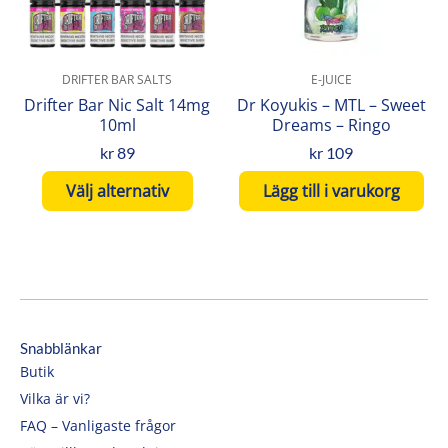
De
olika
alternativen
DRIFTER BAR SALTS
E-JUICE
kan
Drifter Bar Nic Salt 14mg
Dr Koyukis – MTL – Sweet
väljas
10ml
Dreams – Ringo
på
kr
89
kr
109
produktsidan
Välj alternativ
Lägg till i varukorg
Snabblänkar
Butik
Vilka är vi?
FAQ – Vanligaste frågor