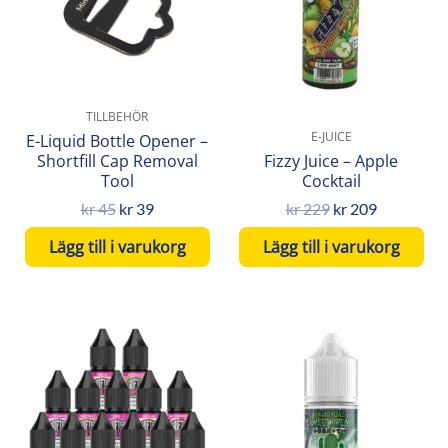
TILLBEHÖR
E-JUICE
E-Liquid Bottle Opener –
Shortfill Cap Removal
Fizzy Juice – Apple
Tool
Cocktail
kr
45
kr
39
kr
229
kr
209
Lägg till i varukorg
Lägg till i varukorg
Den
här
produkten
har
flera
varianter.