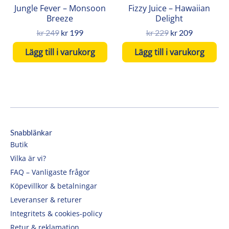
Jungle Fever – Monsoon
Fizzy Juice – Hawaiian
Breeze
Delight
kr
249
kr
199
kr
229
kr
209
Lägg till i varukorg
Lägg till i varukorg
Snabblänkar
Butik
Vilka är vi?
FAQ – Vanligaste frågor
Köpevillkor & betalningar
Leveranser & returer
Integritets & cookies-policy
Retur & reklamation