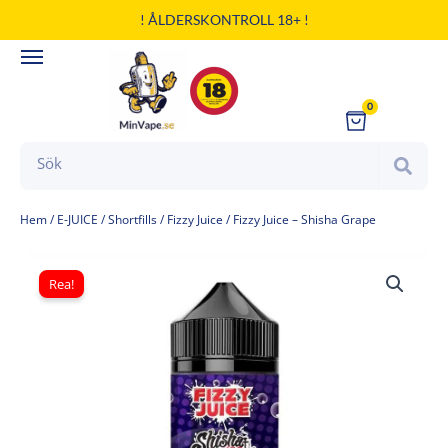
Hoppa
! ÅLDERSKONTROLL 18+ !
till
innehåll
0
Cart
Search
Hem
/
E-JUICE
/
Shortfills
/
Fizzy Juice
/ Fizzy Juice – Shisha Grape
Rea!