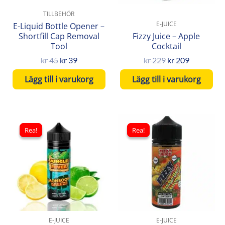
TILLBEHÖR
E-JUICE
E-Liquid Bottle Opener –
Shortfill Cap Removal
Fizzy Juice – Apple
Tool
Cocktail
kr
45
kr
39
kr
229
kr
209
Lägg till i varukorg
Lägg till i varukorg
Det
Det
Det
Det
ursprungliga
nuvarande
ursprungliga
nuvarand
Rea!
Rea!
Rea!
Rea!
priset
priset
priset
priset
var:
är:
var:
är:
kr 249.
kr 199.
kr 229.
kr 209.
E-JUICE
E-JUICE