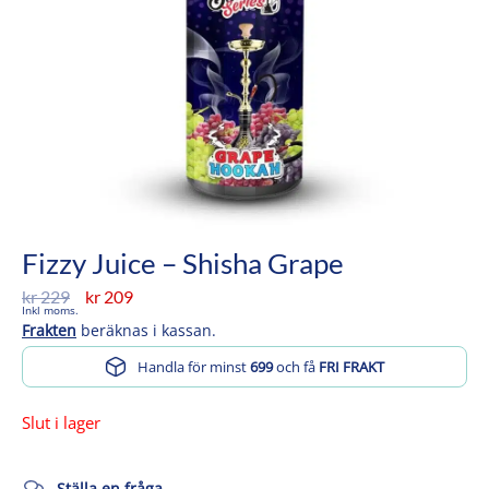
Fizzy Juice – Shisha Grape
Det
Det
kr
229
kr
209
Inkl moms.
ursprungliga
nuvarande
Frakten
beräknas i kassan.
priset
priset
Handla för minst
699
och få
FRI FRAKT
var:
är:
kr 229.
kr 209.
Slut i lager
Ställa en fråga