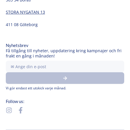
STORA NYGATAN 13
411 08 Göteborg
Nyhetsbrev
Få tillgång till nyheter, uppdatering kring kampnajer och fri
frakt en gång i månaden!
Ange
din
Submit
e-
post
Vi gör endast ett utskick varje månad.
Follow us:
I
F
n
a
s
c
t
e