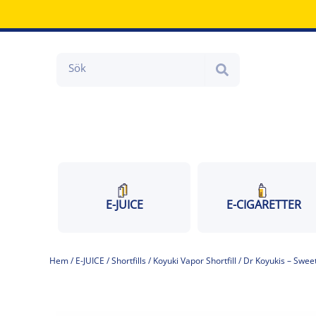
Hoppa
till
innehåll
Search
E-JUICE
E-CIGARETTER
Hem
/
E-JUICE
/
Shortfills
/
Koyuki Vapor Shortfill
/ Dr Koyukis – Swee