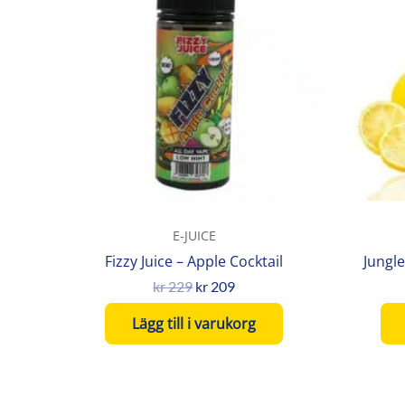
var:
är:
kr 229.
kr 209.
E-JUICE
Fizzy Juice – Apple Cocktail
Jungl
kr
229
kr
209
Lägg till i varukorg