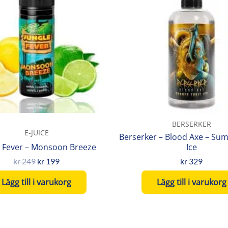
var:
är:
kr 249.
kr 199.
BERSERKER
E-JUICE
Berserker – Blood Axe – Sum
e Fever – Monsoon Breeze
Ice
kr
249
kr
199
kr
329
Lägg till i varukorg
Lägg till i varukorg