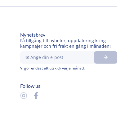
Nyhetsbrev
Få tillgång till nyheter, uppdatering kring
kampnajer och fri frakt en gång i månaden!
Submit
Ange
din
e-
Vi gör endast ett utskick varje månad.
post
Follow us:
I
F
n
a
s
c
t
e
a
b
g
o
r
o