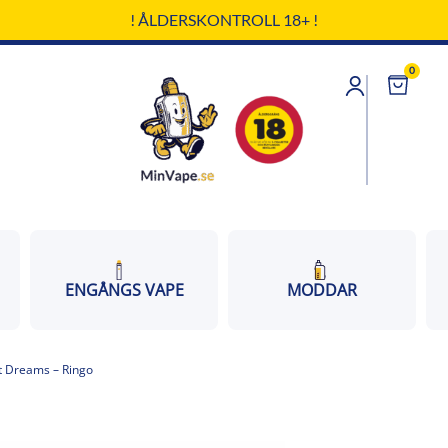
! ÅLDERSKONTROLL 18+ !
0
Cart
ENGÅNGS VAPE
MODDAR
t Dreams – Ringo