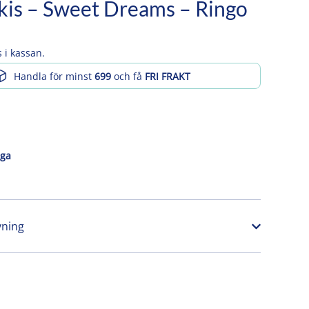
kis – Sweet Dreams – Ringo
 i kassan.
Handla för minst
699
och få
FRI FRAKT
åga
vning