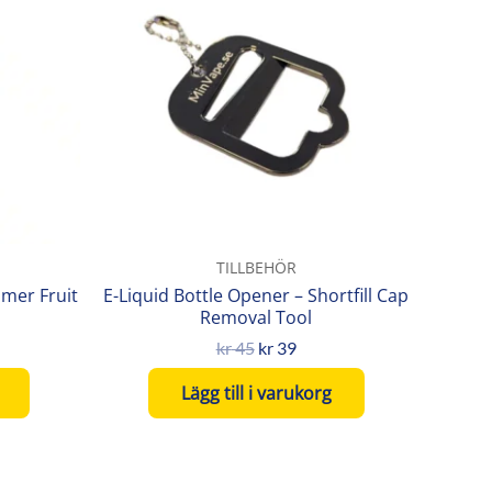
var:
är:
kr 45.
kr 39.
TILLBEHÖR
mer Fruit
E-Liquid Bottle Opener – Shortfill Cap
Removal Tool
kr
45
kr
39
Lägg till i varukorg