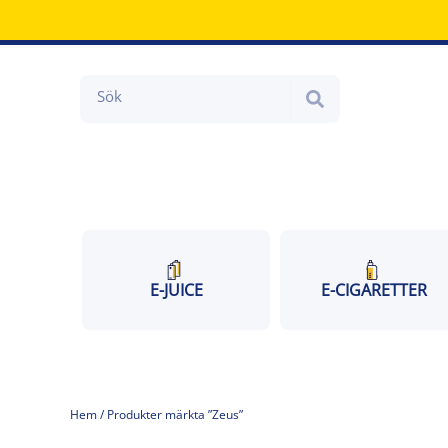
Hoppa
till
innehåll
Search
E-JUICE
E-CIGARETTER
Hem
/ Produkter märkta ”Zeus”