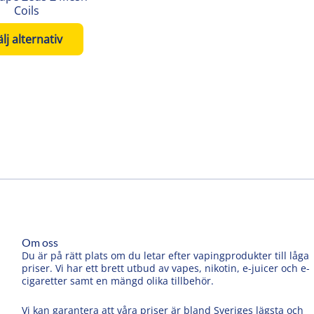
väljas
Coils
på
lj alternativ
produktsidan
Om oss
Du är på rätt plats om du letar efter vapingprodukter till låga
priser. Vi har ett brett utbud av vapes, nikotin, e-juicer och e-
cigaretter samt en mängd olika tillbehör.
Vi kan garantera att våra priser är bland Sveriges lägsta och