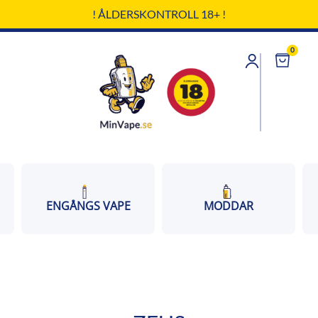
! ÅLDERSKONTROLL 18+ !
0
Cart
ENGÅNGS VAPE
MODDAR