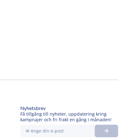
Nyhetsbrev
Få tillgång till nyheter, uppdatering kring
kampnajer och fri frakt en gång i månaden!
Submit
Ange
din
e-