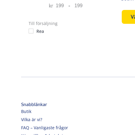
kr
-
Minimum Price
Maximum Price
Vä
Till försäljning
Rea
Snabblänkar
Butik
Vilka är vi?
FAQ – Vanligaste frågor