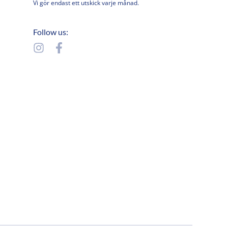
Vi gör endast ett utskick varje månad.
post
Follow us:
I
F
n
a
s
c
t
e
a
b
g
o
r
o
a
k
m
-
f