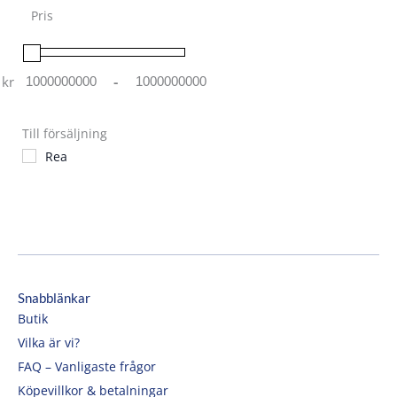
Pris
kr
-
Minimum Price
Maximum Price
Till försäljning
Rea
Snabblänkar
Butik
Vilka är vi?
FAQ – Vanligaste frågor
Köpevillkor & betalningar