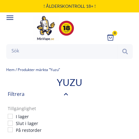
Hoppa
! ÅLDERSKONTROLL 18+ !
till
innehåll
0
Cart
Search
Hem
/ Produkter märkta ”Yuzu”
YUZU
Filtrera
Tillgänglighet
I lager
Slut i lager
På restorder