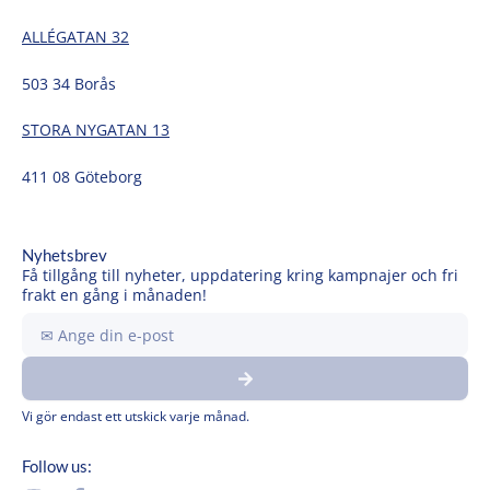
ALLÉGATAN 32
503 34 Borås
STORA NYGATAN 13
411 08 Göteborg
Nyhetsbrev
Få tillgång till nyheter, uppdatering kring kampnajer och fri
frakt en gång i månaden!
Ange
din
Submit
e-
post
Vi gör endast ett utskick varje månad.
Follow us: