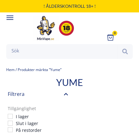
Hoppa
! ÅLDERSKONTROLL 18+ !
till
innehåll
0
Cart
Search
Hem
/ Produkter märkta ”Yume”
YUME
Filtrera
Tillgänglighet
I lager
Slut i lager
På restorder