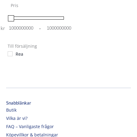
Pris
kr
-
Minimum Price
Maximum Price
Till försäljning
Rea
Snabblänkar
Butik
Vilka är vi?
FAQ – Vanligaste frågor
Köpevillkor & betalningar