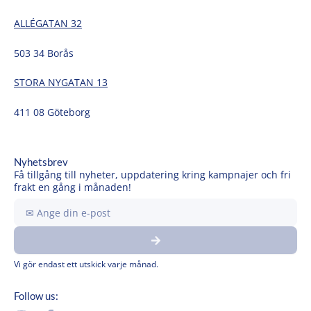
ALLÉGATAN 32
503 34 Borås
STORA NYGATAN 13
411 08 Göteborg
Nyhetsbrev
Få tillgång till nyheter, uppdatering kring kampnajer och fri
frakt en gång i månaden!
Ange
din
Submit
e-
post
Vi gör endast ett utskick varje månad.
Follow us: