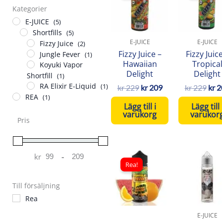
Kategorier
var:
är:
var:
kr 229.
kr 209.
kr 2
E-JUICE
(5)
Shortfills
(5)
E-JUICE
E-JUICE
Fizzy Juice
(2)
Fizzy Juice –
Fizzy Juic
Jungle Fever
(1)
Hawaiian
Tropica
Koyuki Vapor
Delight
Delight
Shortfill
(1)
RA Elixir E-Liquid
(1)
kr
229
kr
209
kr
229
kr
2
REA
(1)
Lägg till i
Lägg till 
varukorg
varukor
Pris
Det
Det
kr
-
Minimum Price
Maximum Price
ursprungliga
nuvarande
Rea!
priset
priset
var:
är:
Till försäljning
kr 249.
kr 199.
Rea
E-JUICE