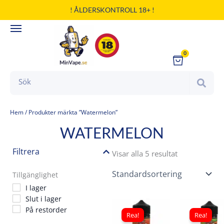
Hoppa
! ÅLDERSKONTROLL 18+ !
till
innehåll
0
Cart
Search
Hem
/ Produkter märkta ”Watermelon”
WATERMELON
Filtrera
Visar alla 5 resultat
Tillgänglighet
I lager
Slut i lager
Det
Det
Det
På restorder
ursprungliga
nuvarande
ursp
Rea!
Rea!
priset
priset
pris