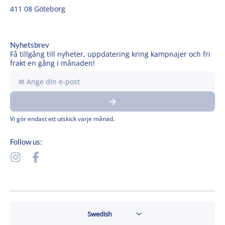
411 08 Göteborg
Nyhetsbrev
Få tillgång till nyheter, uppdatering kring kampnajer och fri
frakt en gång i månaden!
Ange
din
Submit
e-
post
Vi gör endast ett utskick varje månad.
Follow us:
I
F
n
a
s
c
t
e
a
b
g
o
r
o