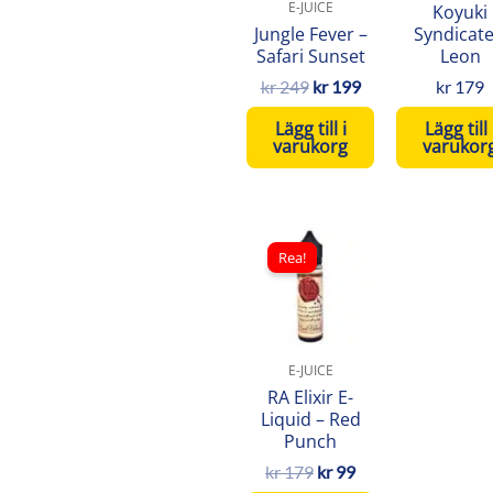
E-JUICE
Koyuki
Jungle Fever –
Syndicate
Safari Sunset
Leon
kr
249
kr
199
kr
179
Lägg till i
Lägg till 
varukorg
varukor
Det
Det
ursprungliga
nuvarande
Rea!
priset
priset
var:
är:
kr 179.
kr 99.
E-JUICE
RA Elixir E-
Liquid – Red
Punch
kr
179
kr
99