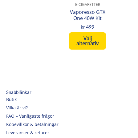
varianter.
E-CIGARETTER
De
Vaporesso GTX
olika
One 40W Kit
alternativen
kr
499
kan
Välj
väljas
alternativ
på
produktsidan
Snabblänkar
Butik
Vilka är vi?
FAQ – Vanligaste frågor
Köpevillkor & betalningar
Leveranser & returer