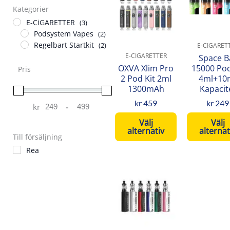
produkten
pro
Kategorier
har
har
E-CiGARETTER
(3)
flera
fler
Podsystem Vapes
(2)
varianter.
var
Regelbart Startkit
(2)
E-CIGARET
De
De
E-CIGARETTER
Space B
olika
oli
OXVA Xlim Pro
15000 Pod
Pris
2 Pod Kit 2ml
4ml+10
alternativen
alt
1300mAh
Kapacit
kan
kan
väljas
väl
kr
459
kr
249
kr
-
Minimum Price
Maximum Price
på
på
Välj
Välj
produktsidan
pro
alternativ
alternat
Till försäljning
Rea
Den
här
produkten
har
flera