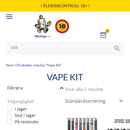
Hoppa
! ÅLDERSKONTROLL 18+ !
till
innehåll
0
Cart
Search
Hem
/ Produkter märkta ”Vape Kit”
VAPE KIT
Filtrera
Visar alla 3 resultat
Tillgänglighet
I lager
Slut i lager
Den
De
På restorder
här
här