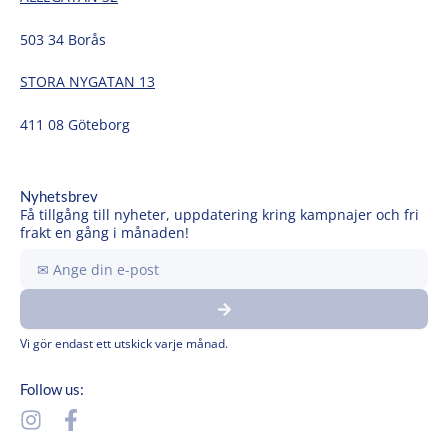
503 34 Borås
STORA NYGATAN 13
411 08 Göteborg
Nyhetsbrev
Få tillgång till nyheter, uppdatering kring kampnajer och fri
frakt en gång i månaden!
Ange
din
Submit
e-
post
Vi gör endast ett utskick varje månad.
Follow us:
I
F
n
a