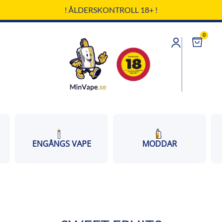
! ÅLDERSKONTROLL 18+ !
0
Cart
ENGÅNGS VAPE
MODDAR