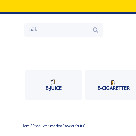
Hoppa
till
innehåll
Search
E-JUICE
E-CIGARETTER
Hem
/ Produkter märkta ”sweet fruits”