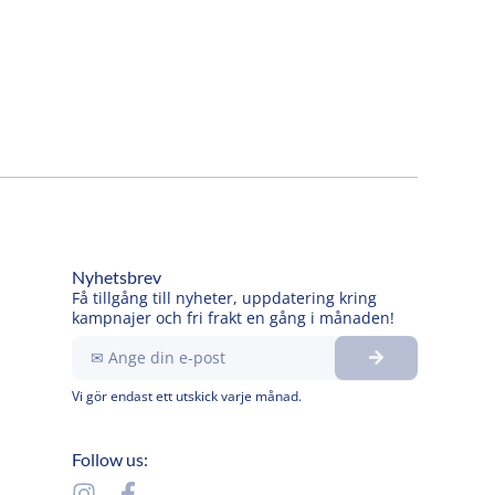
Nyhetsbrev
Få tillgång till nyheter, uppdatering kring
kampnajer och fri frakt en gång i månaden!
Submit
Ange
din
e-
Vi gör endast ett utskick varje månad.
post
Follow us:
I
F