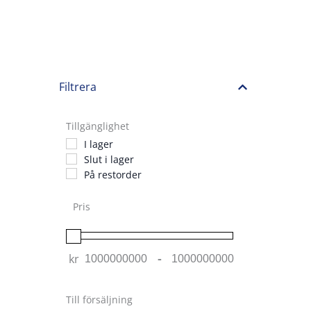
Filtrera
Tillgänglighet
I lager
Slut i lager
På restorder
Pris
kr
-
Minimum Price
Maximum Price
Till försäljning