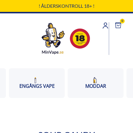
! ÅLDERSKONTROLL 18+ !
0
Cart
ENGÅNGS VAPE
MODDAR