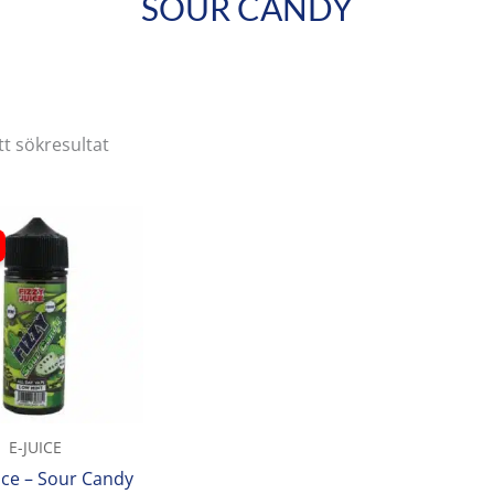
SOUR CANDY
tt sökresultat
Det
Det
ursprungliga
nuvarande
priset
priset
var:
är:
kr 229.
kr 209.
E-JUICE
uice – Sour Candy