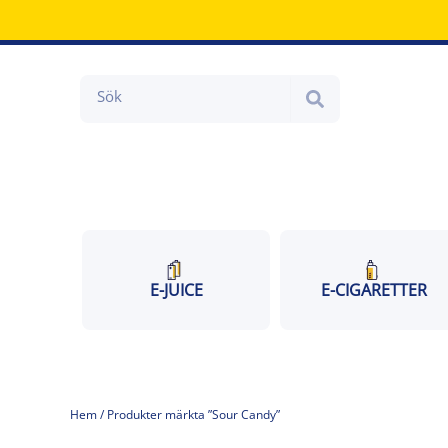
Hoppa
till
innehåll
Search
E-JUICE
E-CIGARETTER
Hem
/ Produkter märkta ”Sour Candy”