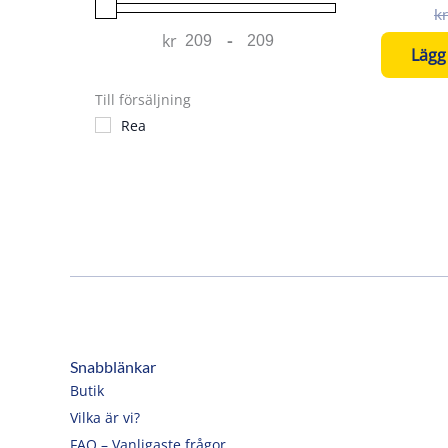
kr
kr
-
Minimum Price
Maximum Price
Lägg 
Till försäljning
Rea
Snabblänkar
Butik
Vilka är vi?
FAQ – Vanligaste frågor