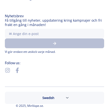
Nyhetsbrev
Få tillgång till nyheter, uppdatering kring kampnajer och fri
frakt en gång i månaden!
Ange
din
Submit
e-
post
Vi gör endast ett utskick varje månad.
Follow us:
I
F
n
a
s
c
t
e
a
b
g
o
r
o
© 2025, MinVape.se.
a
k