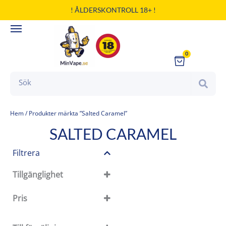
Hoppa
! ÅLDERSKONTROLL 18+ !
till
innehåll
0
Cart
Search
Hem
/ Produkter märkta ”Salted Caramel”
SALTED CARAMEL
Filtrera
Tillgänglighet
Tillgänglighet
Pris
I lager
Slut i lager
På restorder