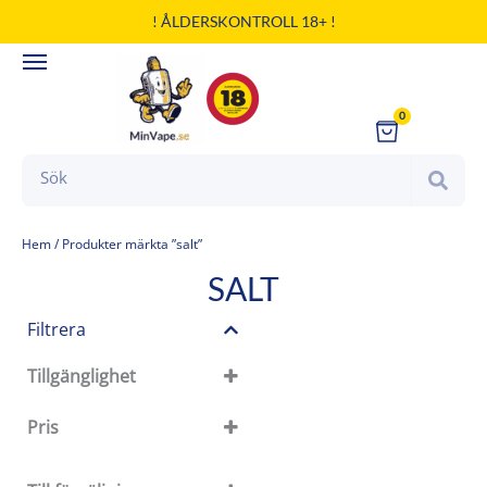
Hoppa
! ÅLDERSKONTROLL 18+ !
till
innehåll
0
Cart
Search
Hem
/ Produkter märkta ”salt”
SALT
Filtrera
Tillgänglighet
Tillgänglighet
Pris
I lager
Slut i lager
På restorder