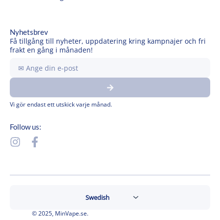
Nyhetsbrev
Få tillgång till nyheter, uppdatering kring kampnajer och fri
frakt en gång i månaden!
Ange
din
Submit
e-
post
Vi gör endast ett utskick varje månad.
Follow us:
I
F
n
a
s
c
t
e
a
b
g
o
r
o
© 2025, MinVape.se.
a
k