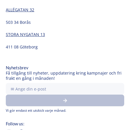
ALLÉGATAN 32
503 34 Borås
STORA NYGATAN 13
411 08 Göteborg
Nyhetsbrev
Få tillgång till nyheter, uppdatering kring kampnajer och fri
frakt en gång i månaden!
Ange
din
Submit
e-
post
Vi gör endast ett utskick varje månad.
Follow us: