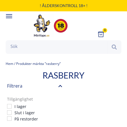
Hoppa
! ÅLDERSKONTROLL 18+ !
till
innehåll
0
Cart
Search
Hem
/ Produkter märkta ”rasberry”
RASBERRY
Filtrera
Tillgänglighet
I lager
Slut i lager
På restorder