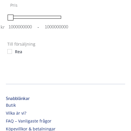
Pris
kr
-
Minimum Price
Maximum Price
Till försäljning
Rea
Snabblänkar
Butik
Vilka är vi?
FAQ – Vanligaste frågor
Köpevillkor & betalningar