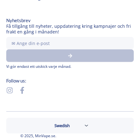
Nyhetsbrev
Få tillgång till nyheter, uppdatering kring kampnajer och fri
frakt en gång i månaden!
Ange
din
Submit
e-
post
Vi gör endast ett utskick varje månad.
Follow us:
I
F
n
a
s
c
t
e
a
b
g
o
r
o
© 2025, MinVape.se.
a
k