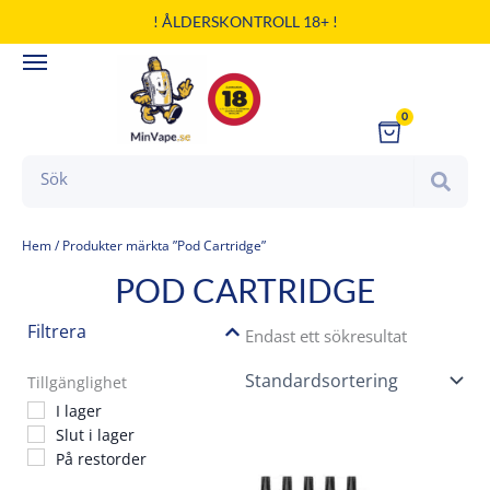
Hoppa
! ÅLDERSKONTROLL 18+ !
till
innehåll
0
Cart
Search
Hem
/ Produkter märkta ”Pod Cartridge”
POD CARTRIDGE
Filtrera
Endast ett sökresultat
Tillgänglighet
I lager
Slut i lager
På restorder