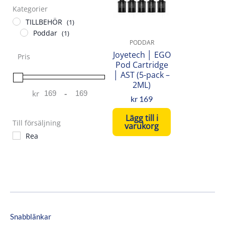
Kategorier
TILLBEHÖR
(1)
Poddar
(1)
PODDAR
Joyetech │ EGO
Pris
Pod Cartridge
│ AST (5-pack –
2ML)
kr
-
Minimum Price
Maximum Price
kr
169
Lägg till i
Till försäljning
varukorg
Rea
Snabblänkar