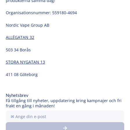
produkterna samma dag!
Organisationsnummer: 559180-4694
Nordic Vape Group AB
ALLÉGATAN 32
503 34 Borås
STORA NYGATAN 13
411 08 Göteborg
Nyhetsbrev
Få tillgång till nyheter, uppdatering kring kampnajer och fri
frakt en gång i månaden!
Ange
din
Submit
e-