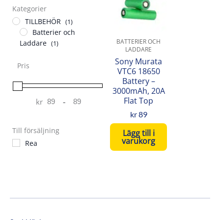
Kategorier
TILLBEHÖR
(1)
Batterier och
BATTERIER OCH
Laddare
(1)
LADDARE
Sony Murata
Pris
VTC6 18650
Battery –
3000mAh, 20A
Flat Top
kr
-
Minimum Price
Maximum Price
kr
89
Till försäljning
Lägg till i
varukorg
Rea