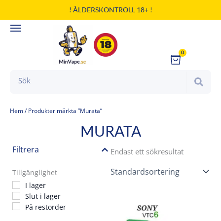
Hoppa
! ÅLDERSKONTROLL 18+ !
till
innehåll
0
Cart
Search
Hem
/ Produkter märkta ”Murata”
MURATA
Filtrera
Endast ett sökresultat
Tillgänglighet
I lager
Slut i lager
På restorder