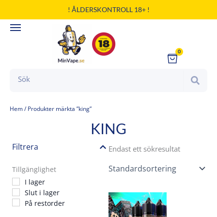
Hoppa
! ÅLDERSKONTROLL 18+ !
till
innehåll
0
Cart
Search
Hem
/ Produkter märkta ”king”
KING
Filtrera
Endast ett sökresultat
Tillgänglighet
I lager
Slut i lager
Den
På restorder
här