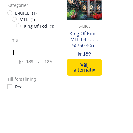
produkten
Kategorier
har
E-JUICE
(1)
flera
MTL
(1)
varianter.
King Of Pod
(1)
E-JUICE
De
King Of Pod –
olika
MTL E-Liquid
Pris
50/50 40ml
alternativen
kan
kr
189
väljas
kr
-
Minimum Price
Maximum Price
Välj
på
alternativ
produktsidan
Till försäljning
Rea