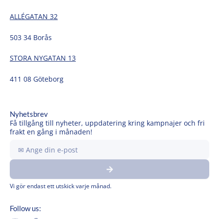
ALLÉGATAN 32
503 34 Borås
STORA NYGATAN 13
411 08 Göteborg
Nyhetsbrev
Få tillgång till nyheter, uppdatering kring kampnajer och fri
frakt en gång i månaden!
Ange
din
Submit
e-
post
Vi gör endast ett utskick varje månad.
Follow us: