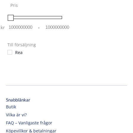
Pris
kr
-
Minimum Price
Maximum Price
Till försäljning
Rea
Snabblänkar
Butik
Vilka är vi?
FAQ – Vanligaste frågor
Köpevillkor & betalningar