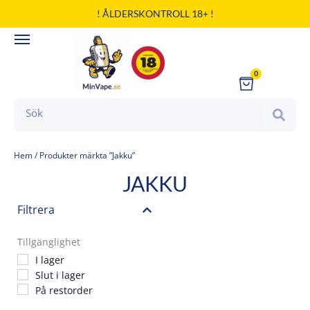
Hoppa
! ÅLDERSKONTROLL 18+ !
till
innehåll
0
Cart
Search
Hem
/ Produkter märkta ”Jakku”
JAKKU
Filtrera
Tillgänglighet
I lager
Slut i lager
På restorder