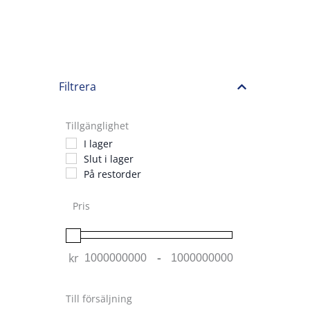
Filtrera
Tillgänglighet
I lager
Slut i lager
På restorder
Pris
kr
-
Minimum Price
Maximum Price
Till försäljning