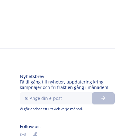
Nyhetsbrev
Få tillgång till nyheter, uppdatering kring
kampnajer och fri frakt en gång i månaden!
Submit
Ange
din
e-
Vi gör endast ett utskick varje månad.
post
Follow us:
I
F