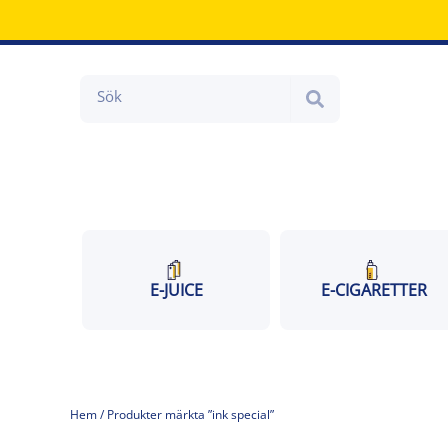
Hoppa
till
innehåll
Search
E-JUICE
E-CIGARETTER
Hem
/ Produkter märkta ”ink special”