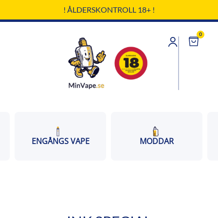
! ÅLDERSKONTROLL 18+ !
0
Cart
ENGÅNGS VAPE
MODDAR