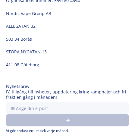
Organisationsnummer: 559180-4694
Nordic Vape Group AB
ALLÉGATAN 32
503 34 Borås
STORA NYGATAN 13
411 08 Göteborg
Nyhetsbrev
Få tillgång till nyheter, uppdatering kring kampnajer och fri
frakt en gång i månaden!
Ange
din
Submit
e-
post
Vi gör endast ett utskick varje månad.