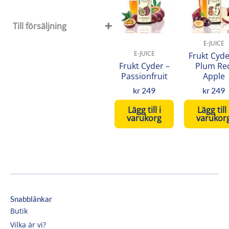
(2)
Shortfills
(2)
Frukt Cyder
(2)
Till försäljning
Till försäljning
E-JUICE
Rea
E-JUICE
Frukt Cyde
Frukt Cyder –
Plum Re
Passionfruit
Apple
kr
249
kr
249
Lägg till i
Lägg till 
varukorg
varukor
Snabblänkar
Butik
Vilka är vi?