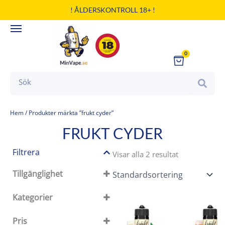
Hoppa
! ÅLDERSKONTROLL 18+ !
till
innehåll
0
Cart
Search
Hem
/ Produkter märkta ”frukt cyder”
FRUKT CYDER
Filtrera
Visar alla 2 resultat
Tillgänglighet
Tillgänglighet
Kategorier
I lager
Kategorier
Slut i lager
Pris
På restorder
E-JUICE