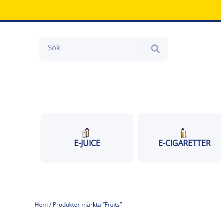
Hoppa
till
innehåll
Search
E-JUICE
E-CIGARETTER
Hem
/ Produkter märkta ”Fruits”