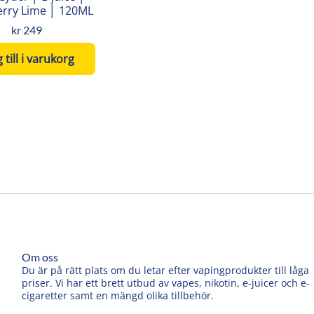
erry Lime │ 120ML
kr
249
 till i varukorg
Om oss
Du är på rätt plats om du letar efter vapingprodukter till låga
priser. Vi har ett brett utbud av vapes, nikotin, e-juicer och e-
cigaretter samt en mängd olika tillbehör.