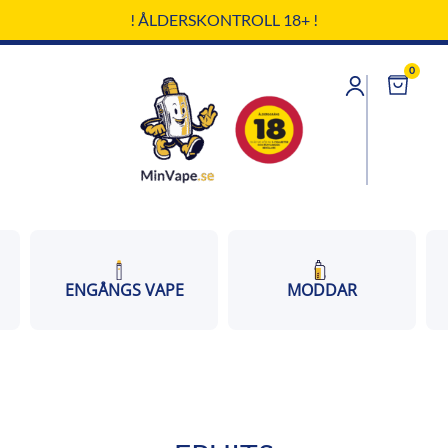
! ÅLDERSKONTROLL 18+ !
0
Cart
ENGÅNGS VAPE
MODDAR