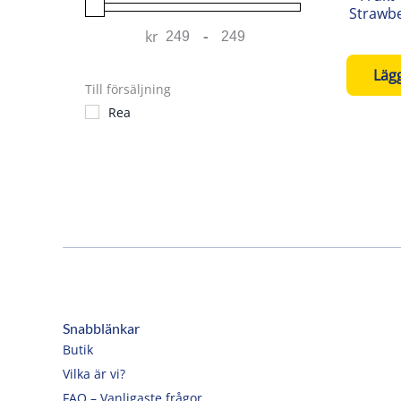
Strawb
kr
-
Minimum Price
Maximum Price
Lägg
Till försäljning
Rea
Snabblänkar
Butik
Vilka är vi?
FAQ – Vanligaste frågor