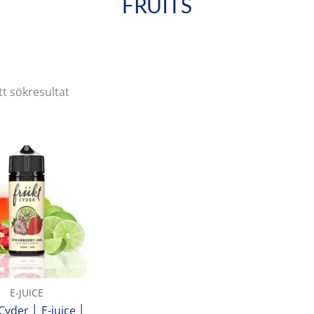
FRUITS
tt sökresultat
E-JUICE
Cyder │ E-juice │