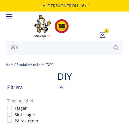
Hoppa
! ÅLDERSKONTROLL 18+ !
till
innehåll
0
Cart
Search
Hem
/ Produkter märkta ”DIY”
DIY
Filtrera
Tillgänglighet
I lager
Slut i lager
På restorder