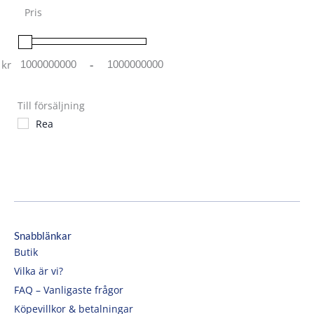
Pris
kr
-
Minimum Price
Maximum Price
Till försäljning
Rea
Snabblänkar
Butik
Vilka är vi?
FAQ – Vanligaste frågor
Köpevillkor & betalningar