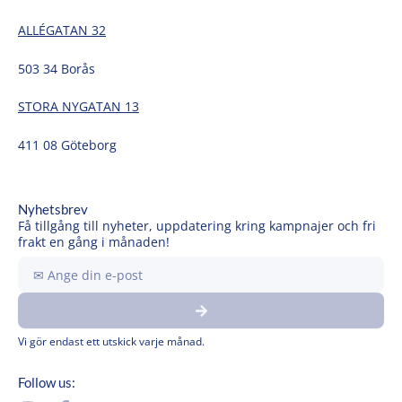
ALLÉGATAN 32
503 34 Borås
STORA NYGATAN 13
411 08 Göteborg
Nyhetsbrev
Få tillgång till nyheter, uppdatering kring kampnajer och fri
frakt en gång i månaden!
Ange
din
Submit
e-
post
Vi gör endast ett utskick varje månad.
Follow us: