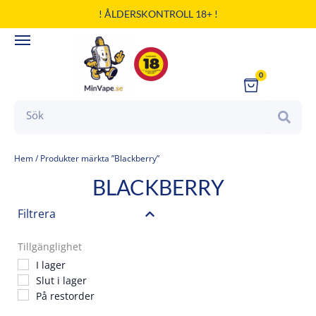
Hoppa
! ÅLDERSKONTROLL 18+ !
till
innehåll
0
Cart
Search
Hem
/ Produkter märkta ”Blackberry”
BLACKBERRY
Filtrera
Tillgänglighet
I lager
Slut i lager
På restorder