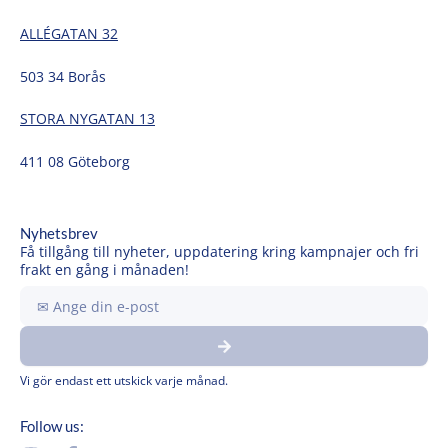
ALLÉGATAN 32
503 34 Borås
STORA NYGATAN 13
411 08 Göteborg
Nyhetsbrev
Få tillgång till nyheter, uppdatering kring kampnajer och fri
frakt en gång i månaden!
Ange
din
Submit
e-
post
Vi gör endast ett utskick varje månad.
Follow us: