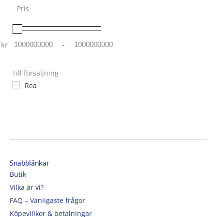
Pris
kr
-
Minimum Price
Maximum Price
Till försäljning
Rea
Snabblänkar
Butik
Vilka är vi?
FAQ – Vanligaste frågor
Köpevillkor & betalningar