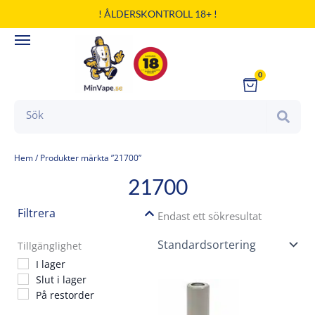
Hoppa
! ÅLDERSKONTROLL 18+ !
till
innehåll
0
Cart
Search
Hem
/ Produkter märkta ”21700”
21700
Filtrera
Endast ett sökresultat
Tillgänglighet
I lager
Slut i lager
På restorder