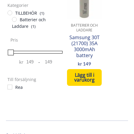
Kategorier
TILLBEHÖR
(1)
Batterier och
BATTERIER OCH
Laddare
(1)
LADDARE
Samsung 30T
Pris
(21700) 35A
3000mAh
battery
kr
-
kr
149
Minimum Price
Maximum Price
Lägg till i
varukorg
Till försäljning
Rea