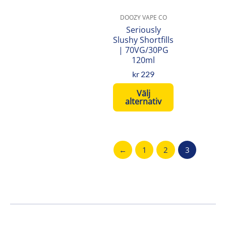
flera
varianter.
DOOZY VAPE CO
De
Seriously
olika
Slushy Shortfills
| 70VG/30PG
alternativen
120ml
kan
väljas
kr
229
på
Välj
produktsidan
alternativ
←
1
2
3