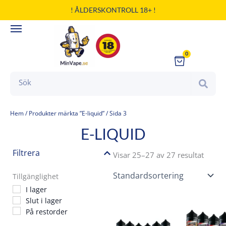
Hoppa
! ÅLDERSKONTROLL 18+ !
till
innehåll
0
Cart
Search
Hem
/
Produkter märkta ”E-liquid”
/ Sida 3
E-LIQUID
Filtrera
Visar 25–27 av 27 resultat
Tillgänglighet
I lager
Slut i lager
Den
De
På restorder
här
här