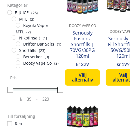
produkten
pro
Kategorier
har
har
E-JUICE
(26)
flera
fler
MTL
(3)
varianter.
var
Koyuki Vapor
DOOZY VAPE CO
De
De
MTL
DOOZY VAP
(2)
Seriously
olika
oli
Nikotinsalt
Fusionz
Seriously
(1)
Shortfills |
Fill Shortfi
Drifter Bar Salts
alternativen
alt
(1)
70VG/30PG
50VG/50
Shortfills
(23)
kan
kan
120ml
120ml
Berserker
(3)
väljas
väl
Doozy Vape Co
(3)
kr
229
kr
199
på
på
Fizzy Juice
(13)
produktsidan
pro
Välj
Välj
Fresh Vape Co
(1)
Pris
alternativ
alternat
Glaciar Juice
(1)
Juice Head
(1)
Jungle Fever
(1)
kr
-
TILLBEHÖR
(1)
Minimum Price
Maximum Price
Den
Verktig, Glas,
här
Annat
(1)
Till försäljning
produkten
har
Rea