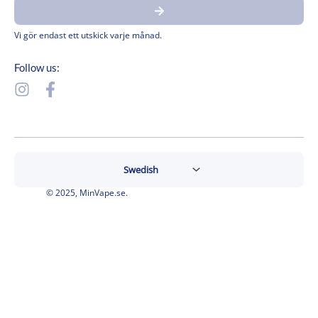
Submit
e-
post
Vi gör endast ett utskick varje månad.
Follow us:
I
F
n
a
s
c
t
e
a
b
g
o
r
o
© 2025, MinVape.se.
a
k
m
-
f