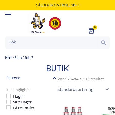
Hoppa
! ÅLDERSKONTROLL 18+ !
till
innehåll
0
Cart
Search
Hem
/
Butik
/ Sida 7
BUTIK
Filtrera
Visar 73–84 av 93 resultat
Tillgänglighet
I lager
Slut i lager
Den
På restorder
här