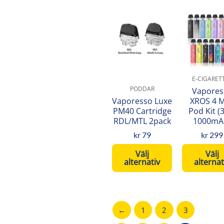
Den
De
här
här
produkten
pro
har
har
flera
fler
varianter.
var
E-CIGARET
De
De
PODDAR
Vapores
olika
oli
Vaporesso Luxe
XROS 4 M
PM40 Cartridge
Pod Kit (
alternativen
alt
RDL/MTL 2pack
1000mA
kan
kan
väljas
väl
kr
79
kr
299
på
på
Välj
Välj
produktsidan
pro
alternativ
alternat
←
1
2
3