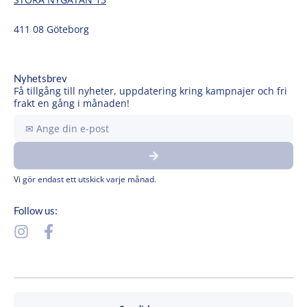
411 08 Göteborg
Nyhetsbrev
Få tillgång till nyheter, uppdatering kring kampnajer och fri
frakt en gång i månaden!
Ange
din
Submit
e-
post
Vi gör endast ett utskick varje månad.
Follow us:
I
F
n
a
s
c
t
e
a
b
g
o