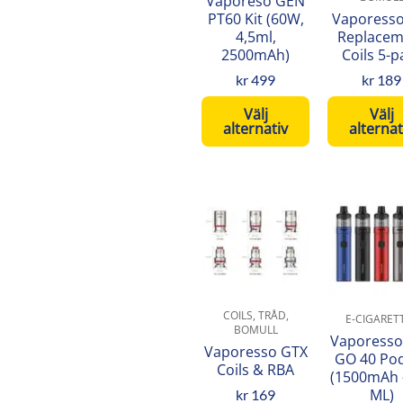
Vaporeso GEN
Annat
olika
oli
(3)
PT60 Kit (60W,
Vaporesso
4,5ml,
Replacem
alternativen
alt
2500mAh)
Coils 5-p
kan
kan
väljas
väl
kr
499
kr
189
på
på
Välj
Välj
produktsidan
pro
alternativ
alternat
Den
De
här
här
produkten
pro
har
har
flera
fler
varianter.
var
COILS, TRÅD,
E-CIGARET
De
De
BOMULL
Vaporesso
Vaporesso GTX
olika
oli
GO 40 Pod
Coils & RBA
alternativen
alt
(1500mAh 
ML)
kan
kan
kr
169