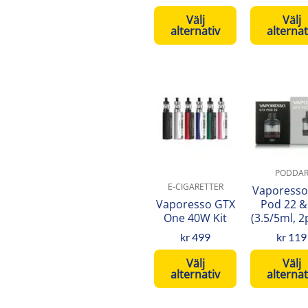
väljas
väl
Välj
Välj
på
på
alternativ
alternat
produktsidan
pro
Den
De
här
här
produkten
pro
har
har
flera
fler
varianter.
var
PODDA
De
De
E-CIGARETTER
Vaporesso
olika
oli
Vaporesso GTX
Pod 22 &
One 40W Kit
(3.5/5ml, 2
alternativen
alt
kan
kan
kr
499
kr
119
väljas
väl
Välj
Välj
på
på
alternativ
alternat
produktsidan
pro