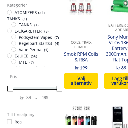
produkten
Kategorier
har
ATOMIZERS och
flera
TANKS
(1)
varianter.
TANKS
(1)
BATTERIER
De
LADDAR
E-CiGARETTER
(8)
Sony Mur
olika
Podsystem Vapes
(7)
VTC6 18
COILS, TRÅD,
Regelbart Startkit
alternativen
(4)
BOMULL
Battery
Vape Penna
(1)
kan
Smok RPM Coils
3000mAh,
E-JUICE
(56)
väljas
& RBA
Flat To
MTL
(7)
på
kr
199
kr
89
King Of Pod
(1)
produktsidan
Koyuki Vapor
Pris
Välj
Lägg till
MTL
(4)
alternativ
varuko
Nikotinsalt
(4)
Drifter Bar Salts
(1)
kr
-
Just Juice Salt
(1)
Minimum Price
Maximum Price
N One Salt
Den
De
(1)
Shortfills
(47)
här
här
Till försäljning
Berserker
(3)
produkten
pro
Rea
Doozy Vape Co
(6)
har
har